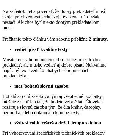
Na začiatok treba povedať, že dobrý prekladateľ musí
svojej práci venovať celú svoju existenciu. To však
nestačí. Ak chce byť niekto dobrým prekladateľom,
musí:
Prečítanie tohto článku vám zaberie približne
2 minúty.
vedieť písať kvalitné texty
Musíte byť schopní nielen dobre porozumieť textu a
prekladať, ale musíte vedieť aj dobre písať. Nekvalitne
napísaný text svedčí o chabých schopnostiach
prekladateľa.
mať bohatú slovnú zásobu
Bohatú slovnú zásobu, a tým aj všeobecné poznatky,
môžete získať len tak, že budete veľa čítať. Človek si
rozširuje slovnú zásobu tým, že číta knihy, časopisy,
periodiká, alebo dokonca reklamné texty.
vždy si robiť rešerš a držať tempo s dobou
Pri vyhotovovaní špecifických technických prekladov