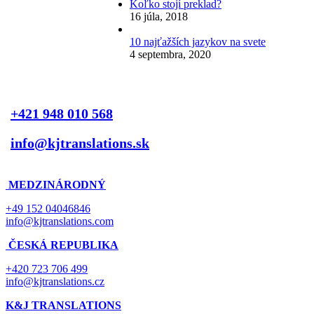
Koľko stojí preklad?
16 júla, 2018
10 najťažších jazykov na svete
4 septembra, 2020
+421 948 010 568
info@kjtranslations.sk
MEDZINÁRODNÝ
+49 152 04046846
info@kjtranslations.com
ČESKÁ REPUBLIKA
+420 723 706 499
info@kjtranslations.cz
K&J TRANSLATIONS