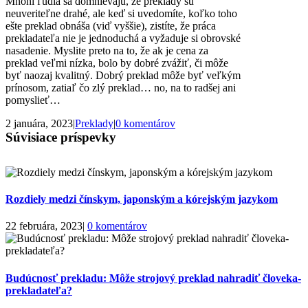
Mnohí ľudia sa domnievajú, že preklady sú
neuveriteľne drahé, ale keď si uvedomíte, koľko toho
ešte preklad obnáša (viď vyššie), zistíte, že práca
prekladateľa nie je jednoduchá a vyžaduje si obrovské
nasadenie. Myslite preto na to, že ak je cena za
preklad veľmi nízka, bolo by dobré zvážiť, či môže
byť naozaj kvalitný. Dobrý preklad môže byť veľkým
prínosom, zatiaľ čo zlý preklad… no, na to radšej ani
pomyslieť…
2 januára, 2023
|
Preklady
|
0 komentárov
Súvisiace príspevky
Rozdiely medzi čínskym, japonským a kórejským jazykom
22 februára, 2023
|
0 komentárov
Budúcnosť prekladu: Môže strojový preklad nahradiť človeka-
prekladateľa?