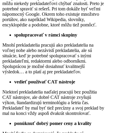
môžu niekedy prekladateľovi chýbať znalosti. Preto je
potrebné spraviť si rešerš. Pri tom dokáže byť veľmi
nápomocný Google. Okrem toho existuje množstvo
portálov, ako napríklad Wikipedia, slovníky,
encyklopédie a podobne, ktoré môžu tiež pomôcť.
spolupracovať v rámci skupiny
Mnohí prekladatelia pracujú ako prekladatelia na
voľnej nohe alebo nezávislí prekladatelia, ale sú
situácie, keď je potrebné spolupracovať s inými
prekladateľmi, redaktormi alebo odborníkmi.
Spoluprácou je možné dosiahnuť kvalitnejší
výsledok… a to platí aj pre prekladateľov.
vedieť používať CAT nástroje
Niektorí prekladatelia naďalej pracujú bez použitia
CAT nástrojov, ale dobré CAT nástroje zvyšujú
výkon, štandardizujú terminológiu a šetria čas.
Prekladateľ by mal byť tiež precízny a svoj preklad by
mal na konci vždy aspoň dvakrát skontrolovať.
ponúknuť dobrý pomer ceny a kvality