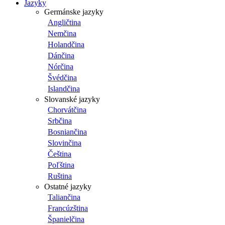
Jazyky
Germánske jazyky
Angličtina
Nemčina
Holandčina
Dánčina
Nórčina
Švédčina
Islandčina
Slovanské jazyky
Chorvátčina
Srbčina
Bosniančina
Slovinčina
Čeština
Poľština
Ruština
Ostatné jazyky
Taliančina
Francúzština
Španielčina