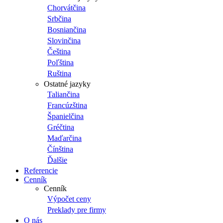
Chorvátčina
Srbčina
Bosniančina
Slovinčina
Čeština
Poľština
Ruština
Ostatné jazyky
Taliančina
Francúzština
Španielčina
Gréčtina
Maďarčina
Čínština
Ďalšie
Referencie
Cenník
Cenník
Výpočet ceny
Preklady pre firmy
O nás