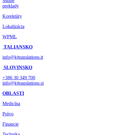
Súdne
preklady
Korektúry
Lokalizácia
WPML
TALIANSKO
info@kjtranslations.it
SLOVINSKO
+386 30 349 700
info@kjtranslations.si
OBLASTI
Medicína
Právo
Financie
Technika