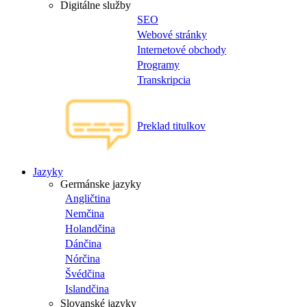
Digitálne služby
SEO
Webové stránky
Internetové obchody
Programy
Transkripcia
Preklad titulkov
Jazyky
Germánske jazyky
Angličtina
Nemčina
Holandčina
Dánčina
Nórčina
Švédčina
Islandčina
Slovanské jazyky