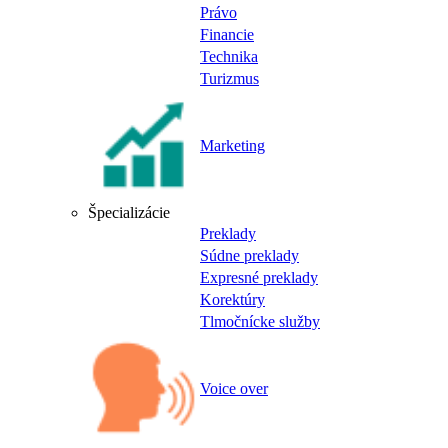
Právo
Financie
Technika
Turizmus
Marketing
Špecializácie
Preklady
Súdne preklady
Expresné preklady
Korektúry
Tlmočnícke služby
Voice over