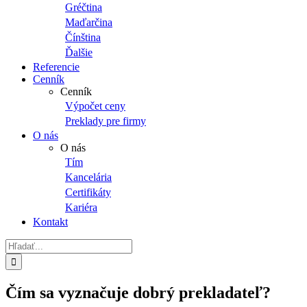
Gréčtina
Maďarčina
Čínština
Ďalšie
Referencie
Cenník
Cenník
Výpočet ceny
Preklady pre firmy
O nás
O nás
Tím
Kancelária
Certifikáty
Kariéra
Kontakt
Hľadať:
Čím sa vyznačuje dobrý prekladateľ?