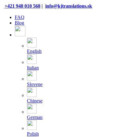
Skip
+421 948 010 568
|
info@kjtranslations.sk
to
content
FAQ
Blog
English
Italian
Slovene
Chinese
German
Polish