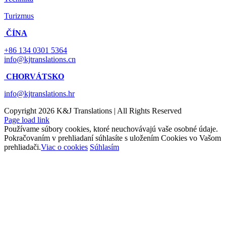
Turizmus
ČÍNA
+86 134 0301 5364
info@kjtranslations.cn
CHORVÁTSKO
info@kjtranslations.hr
Copyright
2026 K&J Translations | All Rights Reserved
Page load link
Používame súbory cookies, ktoré neuchovávajú vaše osobné údaje.
Pokračovaním v prehliadaní súhlasíte s uložením Cookies vo Vašom
prehliadači.
Viac o cookies
Súhlasím
Go
to
Top