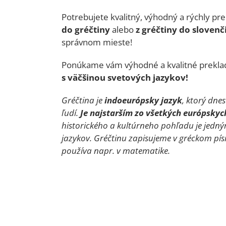
Potrebujete kvalitný, výhodný a rýchly pr
do gréčtiny
alebo
z gréčtiny do slovenč
správnom mieste!
Ponúkame vám výhodné a kvalitné prekla
s väčšinou svetových jazykov!
Gréčtina je
indoeurópsky jazyk
, ktorý dne
ľudí.
Je najstarším zo všetkých európskyc
historického a kultúrneho pohľadu je jedný
jazykov. Gréčtinu zapisujeme v gréckom pís
používa napr. v matematike.