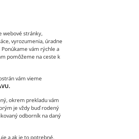
še webové stránky,
ráce, vyrozumenia, úradne
ás. Ponúkame vám rýchle a
 vám pomôžeme na ceste k
mostrán vám vieme
VU.
ybný, okrem prekladu vám
torým je vždy buď rodený
ifikovaný odborník na daný
je a ak je to potrebné,