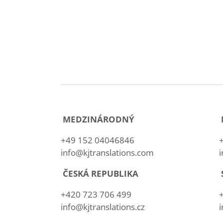
MEDZINÁRODNÝ
+49 152 04046846
info@kjtranslations.com
i
ČESKÁ REPUBLIKA
+420 723 706 499
info@kjtranslations.cz
i