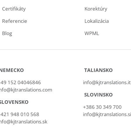
Certifikáty
Korektúry
Referencie
Lokalizácia
Blog
WPML
NEMECKO
TALIANSKO
+49 152 04046846
info@kjtranslations.it
nfo@kjtranslations.com
SLOVINSKO
SLOVENSKO
+386 30 349 700
+421 948 010 568
info@kjtranslations.s
nfo@kjtranslations.sk