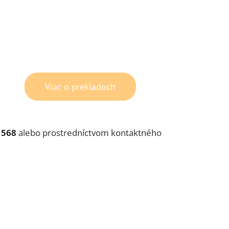
Viac o prekladoch
 568
alebo prostredníctvom kontaktného