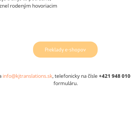
by znel rodeným hovoriacim
Preklady e-shopov
na
info@kjtranslations.sk
, telefonicky na čísle
+421 948 010
formuláru.