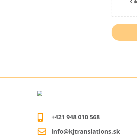
Kli
+421 948 010 568
info@kjtranslations.sk