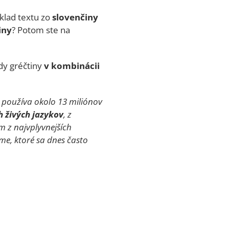
eklad textu zo
slovenčiny
iny
? Potom ste na
dy gréčtiny
v kombinácii
s používa okolo 13 miliónov
h živých jazykov
, z
m z najvplyvnejších
me, ktoré sa dnes často