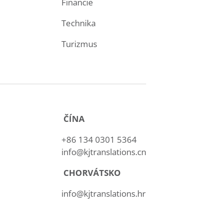
Financie
Technika
Turizmus
ČÍNA
+86 134 0301 5364
info@kjtranslations.cn
CHORVÁTSKO
i
info@kjtranslations.hr