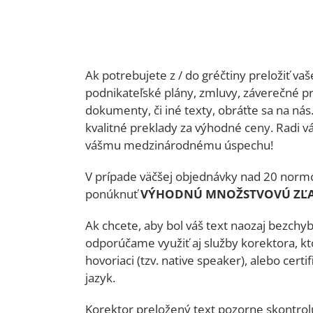
Ak potrebujete z / do gréčtiny preložiť va
podnikateľské plány, zmluvy, záverečné p
dokumenty, či iné texty, obráťte sa na n
kvalitné preklady za výhodné ceny. Radi
vášmu medzinárodnému úspechu!
V prípade väčšej objednávky nad 20 nor
ponúknuť
VÝHODNÚ MNOŽSTVOVÚ ZĽA
Ak chcete, aby bol váš text naozaj bezch
odporúčame využiť aj služby korektora, k
hovoriaci (tzv. native speaker), alebo cert
jazyk.
Korektor preložený text pozorne skontrolu