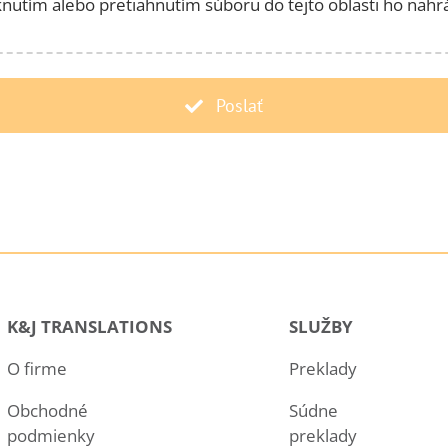
knutím alebo pretiahnutím súboru do tejto oblasti ho nahr
Poslať
K&J TRANSLATIONS
SLUŽBY
O firme
Preklady
Obchodné
Súdne
podmienky
preklady