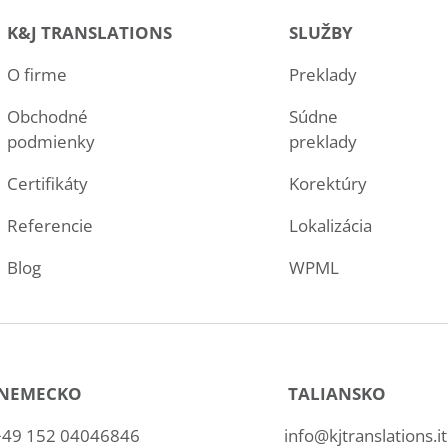
K&J TRANSLATIONS
SLUŽBY
O firme
Preklady
Obchodné
Súdne
podmienky
preklady
Certifikáty
Korektúry
Referencie
Lokalizácia
Blog
WPML
NEMECKO
TALIANSKO
+49 152 04046846
info@kjtranslations.it