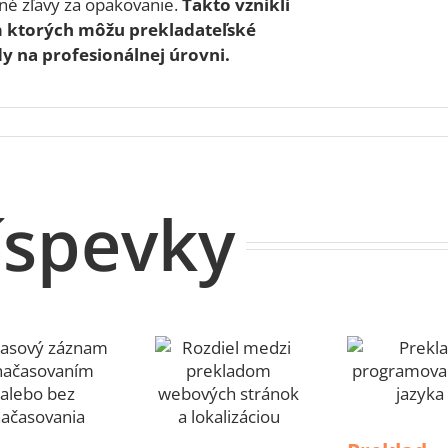
né zľavy za opakovanie.
Takto vznikli
ím ktorých môžu prekladateľské
y na profesionálnej úrovni.
íspevky