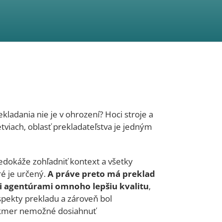
kladania nie je v ohrození? Hoci stroje a
tviach, oblasť prekladateľstva je jedným
dokáže zohľadniť kontext a všetky
ré je určený.
A práve preto má preklad
i agentúrami omnoho lepšiu kvalitu
,
spekty prekladu a zároveň bol
 takmer nemožné dosiahnuť