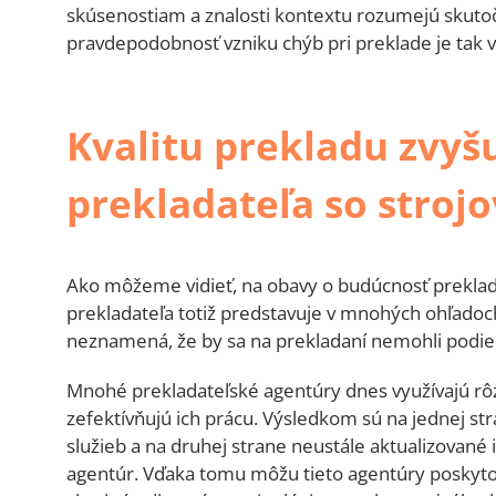
skúsenostiam a znalosti kontextu rozumejú sku
pravdepodobnosť vzniku chýb pri preklade je tak v
Kvalitu prekladu zvyš
prekladateľa so stro
Ako môžeme vidieť, na obavy o budúcnosť prekladu
prekladateľa totiž predstavuje v mnohých ohľadoc
neznamená, že by sa na prekladaní nemohli podieľať
Mnohé prekladateľské agentúry dnes využívajú rôz
zefektívňujú ich prácu. Výsledkom sú na jednej st
služieb a na druhej strane neustále aktualizované
agentúr. Vďaka tomu môžu tieto agentúry poskyto