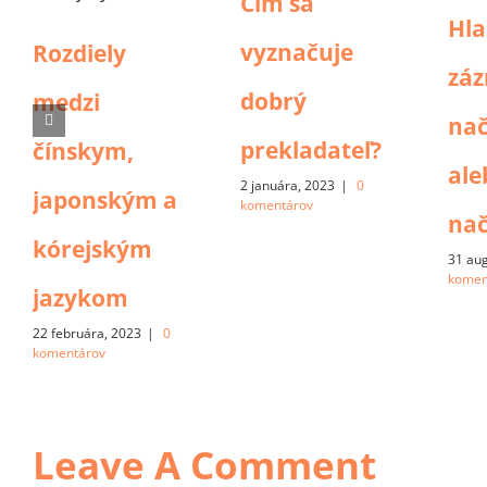
Čím sa
Hla
vyznačuje
Rozdiely
zá
dobrý
medzi
na
prekladateľ?
čínskym,
ale
2 januára, 2023
|
0
japonským a
komentárov
na
kórejským
31 au
komen
jazykom
22 februára, 2023
|
0
komentárov
Leave A Comment