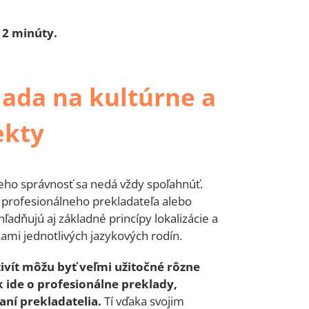
 2 minúty.
iada na kultúrne a
ekty
jeho správnosť sa nedá vždy spoľahnúť.
na profesionálneho prekladateľa alebo
ľadňujú aj základné princípy lokalizácie a
kami jednotlivých jazykových rodín.
vít môžu byť veľmi užitočné rôzne
k ide o profesionálne preklady,
aní prekladatelia.
Tí vďaka svojim