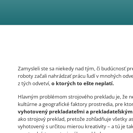
Zamysleli ste sa niekedy nad tým, či budúcnosť pre
roboty začali nahrádzať prácu ľudí v mnohých odve
z tých odvetví,
o ktorých to ešte neplatí.
Hlavným problémom strojového prekladu je, že ne
kultúrne a geografické faktory prostredia, pre kto
vyhotovený prekladateľmi a prekladateľským
ako strojový preklad, pretože zohľadňuje všetky a
vyhotovený s určitou mierou kreativity – a tú je