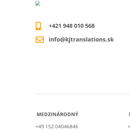
+421 948 010 568
info@kjtranslations.sk
MEDZINÁRODNÝ
+49 152 04046846