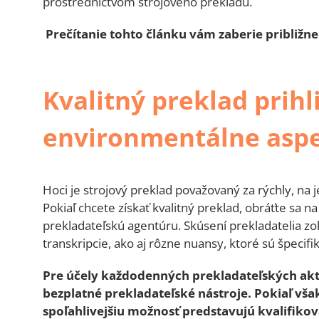
prostredníctvom strojového prekladu.
Prečítanie tohto článku vám zaberie približne
Kvalitný preklad prihl
environmentálne asp
Hoci je strojový preklad považovaný za rýchly, na 
Pokiaľ chcete získať kvalitný preklad, obráťte sa 
prekladateľskú agentúru. Skúsení prekladatelia zoh
transkripcie, ako aj rôzne nuansy, ktoré sú špecifi
Pre účely každodenných prekladateľských akti
bezplatné prekladateľské nástroje. Pokiaľ vša
spoľahlivejšiu možnosť predstavujú kvalifikov