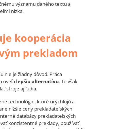
točnému významu daného textu a
eľmi nízka.
uje kooperácia
jovým prekladom
 nie je žiadny dôvod. Práca
h oveľa
lepšiu alternatívu
. To však
 stroje aj ľudia.
ne technológie, ktoré urýchľujú a
rane nižšie ceny prekladateľských
 interné databázy prekladateľských
vať konzistentné preklady, používať