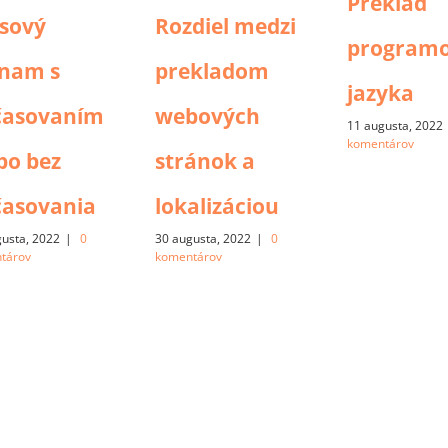
Preklad
sový
Rozdiel medzi
programo
znam s
prekladom
jazyka
časovaním
webových
11 augusta, 2022
komentárov
bo bez
stránok a
časovania
lokalizáciou
gusta, 2022
|
0
30 augusta, 2022
|
0
tárov
komentárov