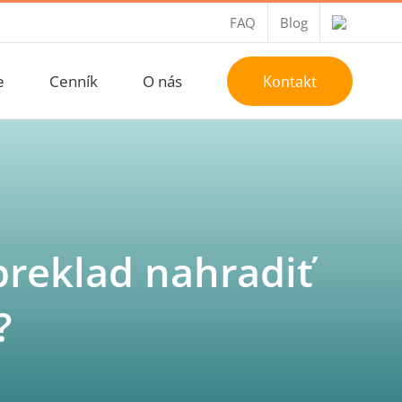
FAQ
Blog
e
Cenník
O nás
Kontakt
preklad nahradiť
?