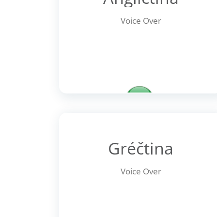
Voice Over
Arabic
Gréčtina
Voice Over
Voice Over