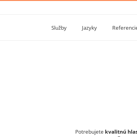
Služby
Jazyky
Referenci
v cudzích
Potrebujete
kvalitnú hla