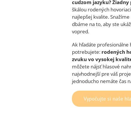
cudzom jazyku? Žiadny
škálou rodených hovoriacic
najlepšej kvalite. Snažíme 
dbáme na to, aby ste uká
vopred.
Ak hľadáte profesionálne 
potrebujete:
rodených ho
zvuku vo vysokej kvalit
môžete nájsť hlasové nahr
najvhodnejší pre váš proje
jednoducho nemáte čas na
Vypočujte si naše hl