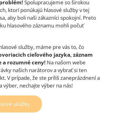
 problém!
Spolupracujeme so širokou
h, ktorí ponúkajú hlasové služby v tej
sa, aby boli naši zákazníci spokojní. Preto
žku hlasového záznamu mohli počuť
hlasové služby, máme pre vás to, čo
voriacich cieľového jazyka, záznam
e a rozumné ceny!
Na našom webe
ávky našich narátorov a vybrať si ten
kt. V prípade, že ste príliš zaneprázdnení a
 výber, nechajte výber na nás!
asové ukážky