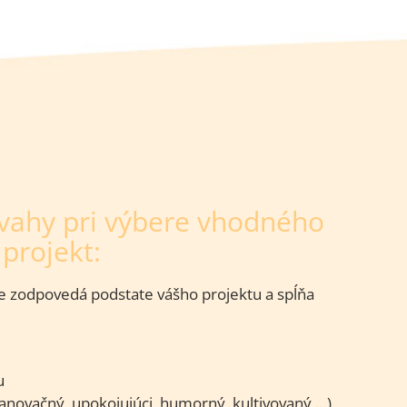
vahy pri výbere vhodného
projekt:
ie zodpovedá podstate vášho projektu a spĺňa
u
panovačný, upokojujúci, humorný, kultivovaný …)