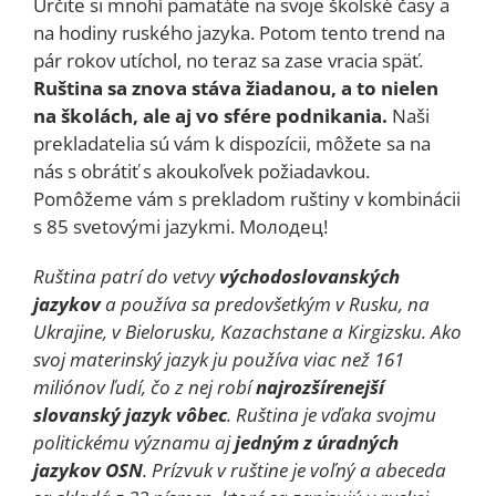
Určite si mnohí pamätáte na svoje školské časy a
na hodiny ruského jazyka. Potom tento trend na
pár rokov utíchol, no teraz sa zase vracia späť.
Ruština sa znova stáva žiadanou, a to nielen
na školách, ale aj vo sfére podnikania.
Naši
prekladatelia sú vám k dispozícii, môžete sa na
nás s obrátiť s akoukoľvek požiadavkou.
Pomôžeme vám s prekladom ruštiny v kombinácii
s 85 svetovými jazykmi. Молодец!
Ruština patrí do vetvy
východoslovanských
jazykov
a používa sa predovšetkým v Rusku, na
Ukrajine, v Bielorusku, Kazachstane a Kirgizsku. Ako
svoj materinský jazyk ju používa viac než 161
miliónov ľudí, čo z nej robí
najrozšírenejší
slovanský jazyk vôbec
. Ruština je vďaka svojmu
politickému významu aj
jedným z úradných
jazykov OSN
. Prízvuk v ruštine je voľný a abeceda