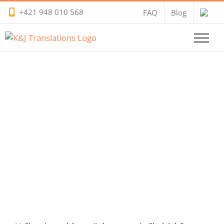
Skip
+421 948 010 568
FAQ
Blog
to
content
Ruské preklady