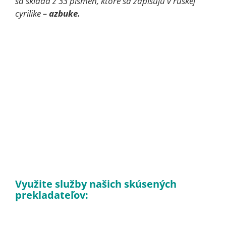
sa skladá z 33 písmen, ktoré sa zapisujú v ruskej
cyrilike –
azbuke.
Využite služby našich skúsených
prekladateľov: