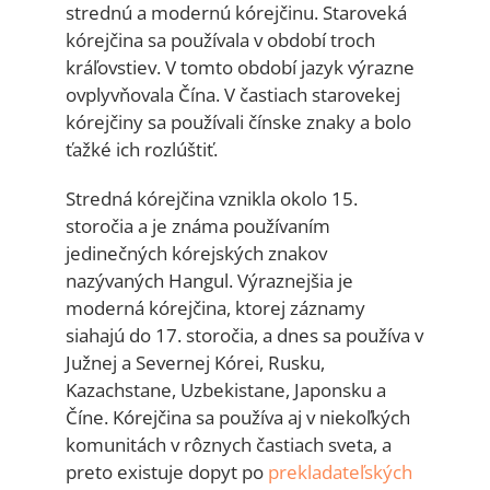
strednú a modernú kórejčinu. Staroveká
kórejčina sa používala v období troch
kráľovstiev. V tomto období jazyk výrazne
ovplyvňovala Čína. V častiach starovekej
kórejčiny sa používali čínske znaky a bolo
ťažké ich rozlúštiť.
Stredná kórejčina vznikla okolo 15.
storočia a je známa používaním
jedinečných kórejských znakov
nazývaných Hangul. Výraznejšia je
moderná kórejčina, ktorej záznamy
siahajú do 17. storočia, a dnes sa používa v
Južnej a Severnej Kórei, Rusku,
Kazachstane, Uzbekistane, Japonsku a
Číne. Kórejčina sa používa aj v niekoľkých
komunitách v rôznych častiach sveta, a
preto existuje dopyt po
prekladateľských