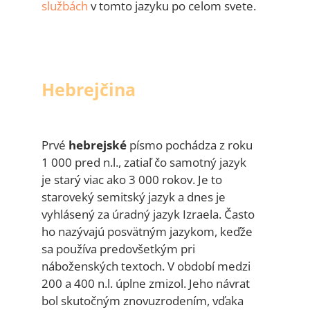
službách
v tomto jazyku po celom svete.
Hebrejčina
Prvé
hebrejské
písmo pochádza z roku
1 000 pred n.l., zatiaľ čo samotný jazyk
je starý viac ako 3 000 rokov. Je to
staroveký semitský jazyk a dnes je
vyhlásený za úradný jazyk Izraela. Často
ho nazývajú posvätným jazykom, keďže
sa používa predovšetkým pri
náboženských textoch. V období medzi
200 a 400 n.l. úplne zmizol. Jeho návrat
bol skutočným znovuzrodením, vďaka