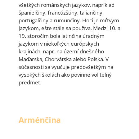
všetkých románskych jazykov, napríklad
španielčiny, francúzštiny, taliančiny,
portugalčiny a rumunčiny. Hoci je mŕtvym
jazykom, ešte stále sa používa. Medzi 10. a
19. storočím bola latinčina úradným
jazykom v niekoľkých európskych
krajinách, napr. na území dnešného
Maďarska, Chorvátska alebo Poľska. V
súčasnosti sa vyučuje predovšetkým na
vysokých školách ako povinne voliteľný
predmet.
Arménčina