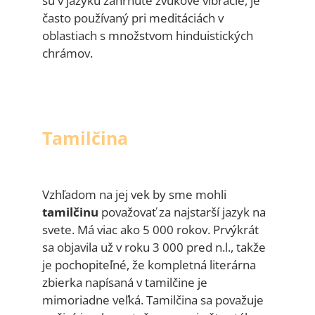
sú v jazyku zahrnuté zvukové vibrácie, je
často používaný pri meditáciách v
oblastiach s množstvom hinduistických
chrámov.
Tamilčina
Vzhľadom na jej vek by sme mohli
tamilčinu
považovať za najstarší jazyk na
svete. Má viac ako 5 000 rokov. Prvýkrát
sa objavila už v roku 3 000 pred n.l., takže
je pochopiteľné, že kompletná literárna
zbierka napísaná v tamilčine je
mimoriadne veľká. Tamilčina sa považuje