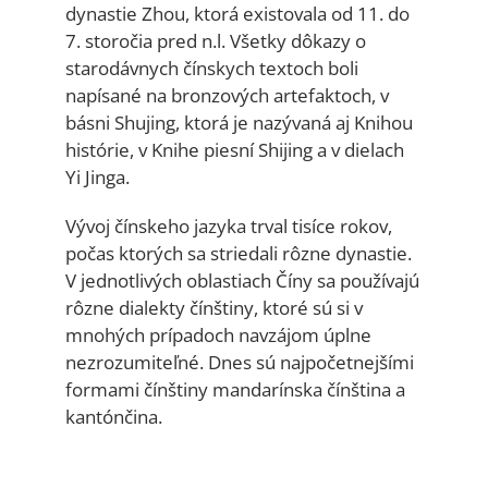
dynastie Zhou, ktorá existovala od 11. do
7. storočia pred n.l. Všetky dôkazy o
starodávnych čínskych textoch boli
napísané na bronzových artefaktoch, v
básni Shujing, ktorá je nazývaná aj Knihou
histórie, v Knihe piesní Shijing a v dielach
Yi Jinga.
Vývoj čínskeho jazyka trval tisíce rokov,
počas ktorých sa striedali rôzne dynastie.
V jednotlivých oblastiach Číny sa používajú
rôzne dialekty čínštiny, ktoré sú si v
mnohých prípadoch navzájom úplne
nezrozumiteľné. Dnes sú najpočetnejšími
formami čínštiny mandarínska čínština a
kantónčina.