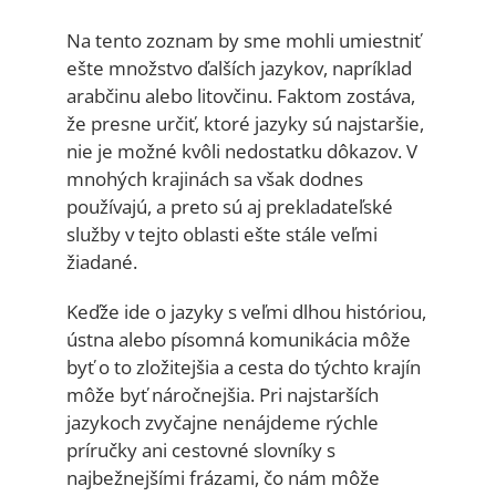
Na tento zoznam by sme mohli umiestniť
ešte množstvo ďalších jazykov, napríklad
arabčinu alebo litovčinu. Faktom zostáva,
že presne určiť, ktoré jazyky sú najstaršie,
nie je možné kvôli nedostatku dôkazov. V
mnohých krajinách sa však dodnes
používajú, a preto sú aj prekladateľské
služby v tejto oblasti ešte stále veľmi
žiadané.
Keďže ide o jazyky s veľmi dlhou históriou,
ústna alebo písomná komunikácia môže
byť o to zložitejšia a cesta do týchto krajín
môže byť náročnejšia. Pri najstarších
jazykoch zvyčajne nenájdeme rýchle
príručky ani cestovné slovníky s
najbežnejšími frázami, čo nám môže