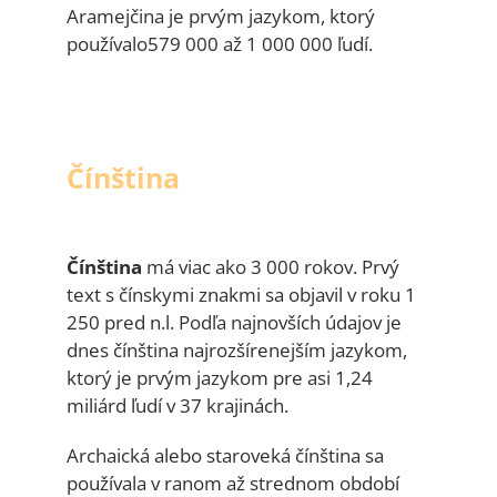
Aramejčina je prvým jazykom, ktorý
používalo579 000 až 1 000 000 ľudí.
Čínština
Čínština
má viac ako 3 000 rokov. Prvý
text s čínskymi znakmi sa objavil v roku 1
250 pred n.l. Podľa najnovších údajov je
dnes čínština najrozšírenejším jazykom,
ktorý je prvým jazykom pre asi 1,24
miliárd ľudí v 37 krajinách.
Archaická alebo staroveká čínština sa
používala v ranom až strednom období