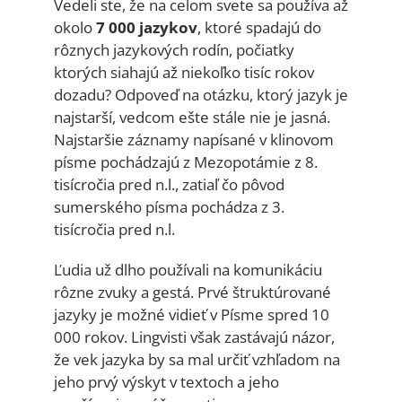
Vedeli ste, že na celom svete sa používa až
okolo
7 000 jazykov
, ktoré spadajú do
rôznych jazykových rodín, počiatky
ktorých siahajú až niekoľko tisíc rokov
dozadu? Odpoveď na otázku, ktorý jazyk je
najstarší, vedcom ešte stále nie je jasná.
Najstaršie záznamy napísané v klinovom
písme pochádzajú z Mezopotámie z 8.
tisícročia pred n.l., zatiaľ čo pôvod
sumerského písma pochádza z 3.
tisícročia pred n.l.
Ľudia už dlho používali na komunikáciu
rôzne zvuky a gestá. Prvé štruktúrované
jazyky je možné vidieť v Písme spred 10
000 rokov. Lingvisti však zastávajú názor,
že vek jazyka by sa mal určiť vzhľadom na
jeho prvý výskyt v textoch a jeho