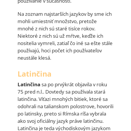
používanie v súčasnosti.
Na zoznam najstarších jazykov by sme ich
mohli umiestniť množstvo, pretože
mnohé z nich sú staré tisíce rokov.
Niektoré z nich sú už mŕtve, keďže ich
nositelia vymreli, zatiaľ čo iné sa ešte stále
používajú, hoci počet ich používateľov
neustále klesá.
Latinčina
Latinčina
sa po prvýkrát objavila v roku
75 pred n.l.. Dovtedy sa používala stará
latinčina. Víťazi mnohých bitiek, ktoré sa
odohrali na talianskom polostrove, hovorili
po latinsky, preto si Rímska ríša vybrala
ako svoj oficiálny jazyk práve latinčinu.
Latinčina je teda východiskovým jazykom