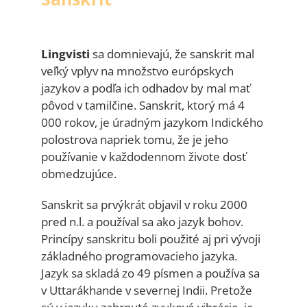
Lingvisti
sa domnievajú, že sanskrit mal
veľký vplyv na množstvo európskych
jazykov a podľa ich odhadov by mal mať
pôvod v tamilčine. Sanskrit, ktorý má 4
000 rokov, je úradným jazykom Indického
polostrova napriek tomu, že je jeho
používanie v každodennom živote dosť
obmedzujúce.
Sanskrit sa prvýkrát objavil v roku 2000
pred n.l. a používal sa ako jazyk bohov.
Princípy sanskritu boli použité aj pri vývoji
základného programovacieho jazyka.
Jazyk sa skladá zo 49 písmen a používa sa
v Uttarákhande v severnej Indii. Pretože