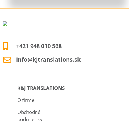
+421 948 010 568
info@kjtranslations.sk
K&J TRANSLATIONS
O firme
Obchodné
podmienky