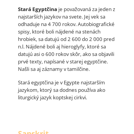
Stará Egyptčina
je považovaná za jeden z
najstarších jazykov na svete. Jej vek sa
odhaduje na 4 700 rokov. Autobiografické
spisy, ktoré boli nájdené na stenách
hrobiek, sa datujú od 2 600 do 2 000 pred
n.l. Nájdené boli aj hieroglyfy, ktoré sa
datujú asi o 600 rokov skôr, ako sa objavili
prvé texty, napísané v starej egyptčine.
Našli sa aj záznamy v tamilčine.
Stará egyptčina je v Egypte najstarším
jazykom, ktorý sa dodnes používa ako
liturgický jazyk koptskej cirkvi.
Sanskrit