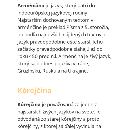
Arménčina
je jazyk, ktorý patrí do
indoeurópskej jazykovej rodiny.
Najstarším dochovaným textom v
arménčine je preklad Písma z 5. storočia,
no podľa najnovších nájdených textov je
jazyk pravdepodobne ešte starší. Jeho
začiatky pravedpodobne siahajú až do
roku 450 pred n.l. Arménčina je živý jazyk,
ktorý sa dodnes používa v Iráne,
Gruzínsku, Rusku a na Ukrajine.
Kórejčina
Kórejčina
je považovaná za jeden z
najstarších živých jazykov na svete. Je
odvodená zo starej kórejčiny a proto
kórejčiny, z ktorej sa ďalej vyvinula na