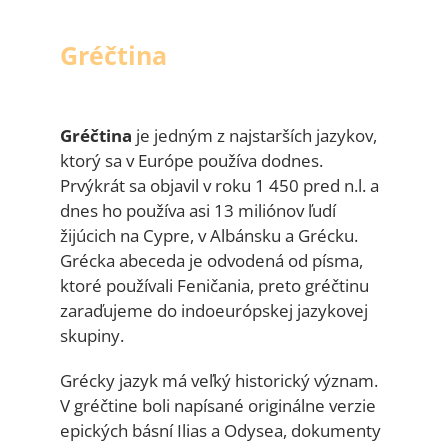
Gréčtina
Gréčtina
je jedným z najstarších jazykov,
ktorý sa v Európe používa dodnes.
Prvýkrát sa objavil v roku 1 450 pred n.l. a
dnes ho používa asi 13 miliónov ľudí
žijúcich na Cypre, v Albánsku a Grécku.
Grécka abeceda je odvodená od písma,
ktoré používali Feničania, preto gréčtinu
zaraďujeme do indoeurópskej jazykovej
skupiny.
Grécky jazyk má veľký historický význam.
V gréčtine boli napísané originálne verzie
epických básní Ilias a Odysea, dokumenty